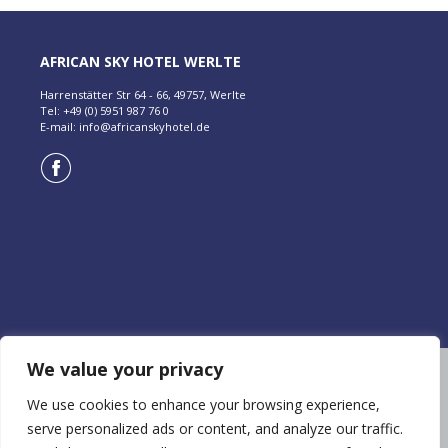
AFRICAN SKY HOTEL WERLTE
Harrenstätter Str 64 - 66, 49757, Werlte
Tel: +49 (0) 5951 987 76 0
E-mail:
info@africanskyhotel.de
We value your privacy
Haustiere sind nicht erlaubt.
No pets allowed.
We use cookies to enhance your browsing experience,
serve personalized ads or content, and analyze our traffic.
© Copyright 2026 | African Sky Hotels and Resorts